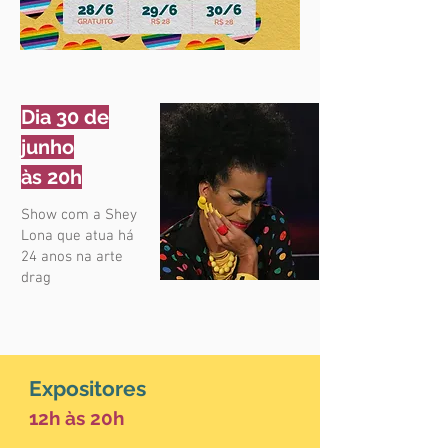
Dia 30 de
junho
às 20h
Show com a Shey
Lona que atua há
24 anos na arte
drag
Expositores
12h às 20h