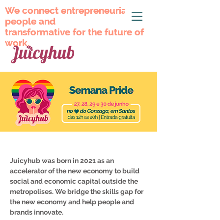
We connect entrepreneurial
We connect entrepreneurial
people and
people and
transformative for the future of
transformative for the future of
work.
work.
Juicyhub was born in 2021 as an
accelerator of the new economy to build
social and economic capital outside the
metropolises. We bridge the skills gap for
the new economy and help people and
brands innovate.