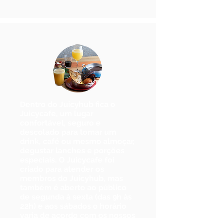
Dentro do Juicyhub fica o
Juicycafe, um lugar
confortável, seguro e
descolado para tomar um
drink
, café ou mesmo
almoçar
,
degustar lanches e
porções
especiais
. O Juicycafe foi
criado para atender os
membros do Juicyhub, mas
também é aberto ao público
de
segunda à sexta (das 9h às
22h)
e aos sábados o horário
varia de acordo com os nossos