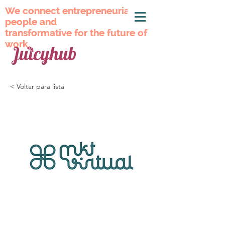
We connect entrepreneurial
We connect entrepreneurial
people and
people and
transformative for the future of
transformative for the future of
work.
work.
< Voltar para lista