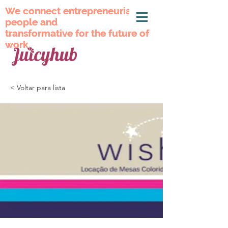
We connect entrepreneurial
We connect entrepreneurial
people and
people and
transformative for the future of
transformative for the future of
work.
work.
< Voltar para lista