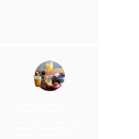
Dentro do Juicyhub fica o
Juicycafe, um lugar
confortável, seguro e
descolado para tomar um
drink
, café ou mesmo
almoçar
,
degustar lanches e
porções
especiais
. O Juicycafe foi