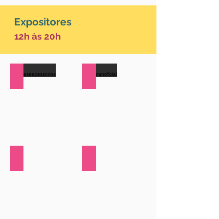
Expositores
12h às 20h
@afeteseacessorios
@arumanoficial
@beproudbrasil
@lanaistore