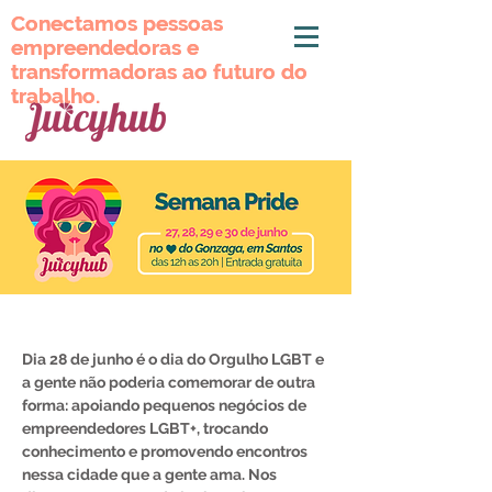
Conectamos pessoas
Conectamos pessoas
empreendedoras e
empreendedoras e
transformadoras ao futuro do
transformadoras ao futuro do
trabalho.
trabalho.
Dia
28 de junho
é o dia do Orgulho LGBT e
a gente não poderia comemorar de outra
forma:
apoiando pequenos negócios de
empreendedores LGBT+
, trocando
conhecimento e
promovendo encontros
nessa cidade que a gente ama. Nos