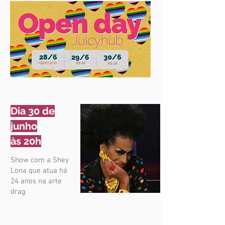
Dia 30 de
junho
às 20h
Show com a Shey
Lona que atua há
24 anos na arte
drag