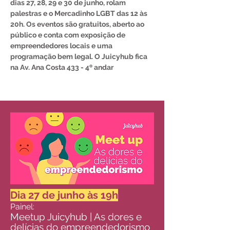
dias
27, 28, 29 e 30
de junho, rolam
palestras e o Mercadinho LGBT das
12 às
20h
. Os eventos são
gratuitos
,
aberto ao
público
e conta com exposição de
empreendedores locais e uma
programação bem legal. O Juicyhub fica
na
Av. Ana Costa 433 - 4º andar
Dia 27 de junh
o às 19h
Painel:
Meetup Juicyhub | As dores e
delícias do empreendedorismo