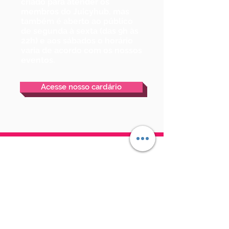
criado para atender os
membros do Juicyhub, mas
também é aberto ao público
de
segunda à sexta (das 9h às
22h)
e aos sábados o horário
varia de acordo com os nossos
eventos.
Acesse nosso cardário