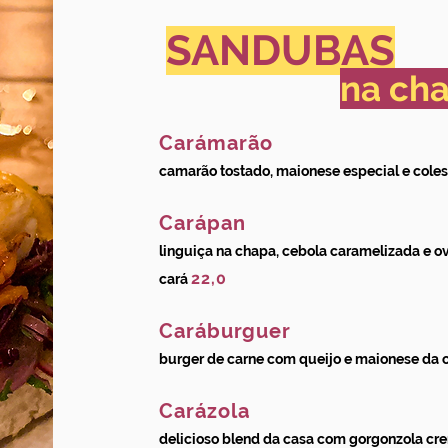
SANDUBAS
na ch
Carámarão
camarão tostado, maionese especial e coles
Carápan
linguiça na chapa, cebola caramelizada e ov
22,0
cará
Caráburguer
burger de carne com queijo e maionese da 
Carázola
delicioso blend da casa com gorgonzola cr