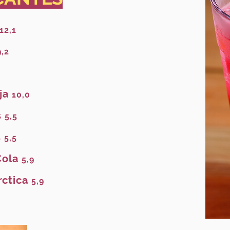
12,1
9,2
nja
10,0
s
5,5
s
5,5
Cola
5,9
rctica
5,9