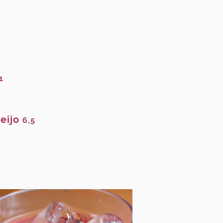
1
ueijo
6,5