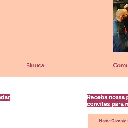
Sinuca
Comu
ndar
Receba nossa 
convites para 