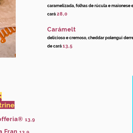
caramelizada, folhas de rúcula e maionese 
28,0
cará
Carámelt
delicioso e cremoso, cheddar polengui derr
13,5
de cará
S
trine
offeria®
13,9
da Fran
13,9