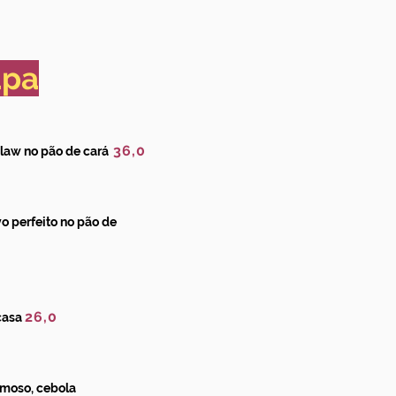
apa
36,0
law no pão de cará
o perfeito no pão de
26,0
casa
emoso, cebola