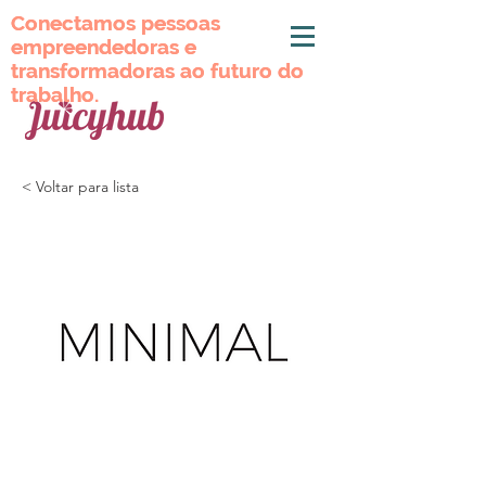
Conectamos pessoas
Conectamos pessoas
empreendedoras e
empreendedoras e
transformadoras ao futuro do
transformadoras ao futuro do
trabalho.
trabalho.
< Voltar para lista