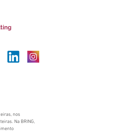
ting
eiras, nos 
eiras. Na BRING, 
imento 