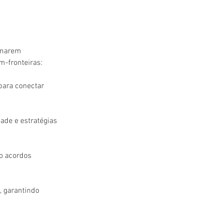
onarem 
m-fronteiras:
ara conectar 
ade e estratégias 
o acordos 
, garantindo 