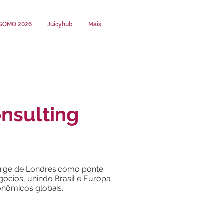
GOMO 2026
Juicyhub
Mais
nsulting
erge de Londres como ponte
egócios, unindo Brasil e Europa
onômicos globais.