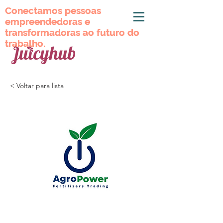
Conectamos pessoas
Conectamos pessoas
empreendedoras e
empreendedoras e
transformadoras ao futuro do
transformadoras ao futuro do
trabalho.
trabalho.
< Voltar para lista