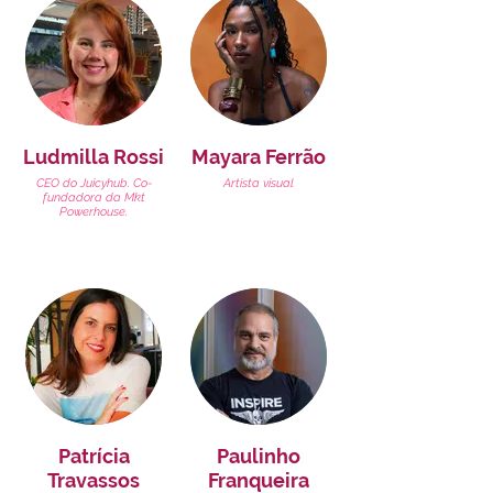
Ludmilla Rossi
Mayara Ferrão
CEO do Juicyhub. Co-
Artista visual
fundadora da Mkt
Powerhouse.
Patrícia
Paulinho
Travassos
Franqueira