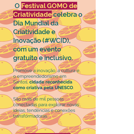
O
Festival GOMO de
Criatividade
celebra o
Dia Mundial da
Criatividade e
Inovação (#WCID),
com um evento
gratuito e inclusivo.
Promove a inovação, a cultura e
o empreendedorismo em
Santos,
cidade reconhecida
como criativa pela UNESCO
.
São mais de mil pessoas
conectadas para explorar novas
ideias, tendências e conexões
transformadoras.