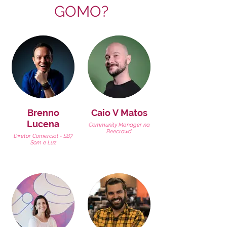
GOMO?
Brenno
Caio V Matos
Lucena
Community Manager na
Beecrowd
Diretor Comercial - SB7
Som e Luz