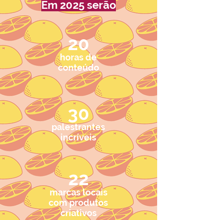
Em 2025 serão
20
horas de
conteúdo
30
palestrantes
incríveis
22
marcas locais
com produtos
criativos