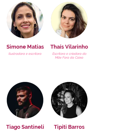
Simone Matias
Thaís Vilarinho
Ilustradora e escritora
Escritora e criadora do
Mãe Fora da Caixa
Tiago Santineli
Tipiti Barros