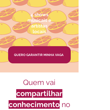
4 shows
musicais e
artistas
locais
QUERO GARANTIR MINHA VAGA
Quem vai
compartilhar
conhecimento
no