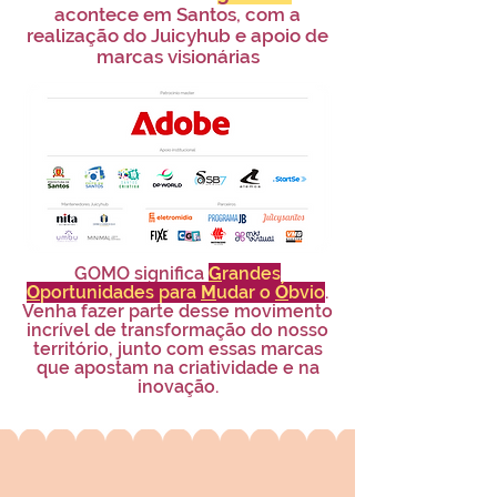
acontece em Santos, com a
realização do Juicyhub e apoio de
marcas visionárias
GOMO significa
G
randes
O
portunidades para
M
udar o
Ó
bvio
.
Venha fazer parte desse movimento
incrível de transformação do nosso
território, junto com essas marcas
que apostam na criatividade e na
inovação.