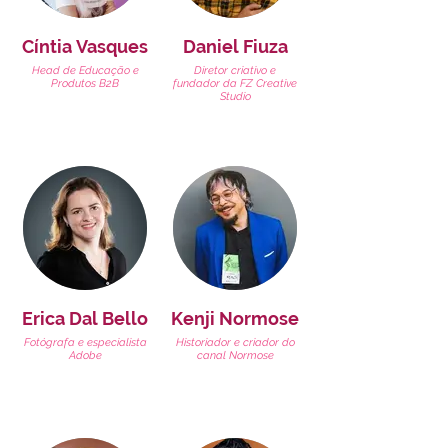
Cíntia Vasques
Daniel Fiuza
Head de Educação e
Diretor criativo e
Produtos B2B
fundador da FZ Creative
Studio
Erica Dal Bello
Kenji Normose
Fotógrafa e especialista
Historiador e criador do
Adobe
canal Normose