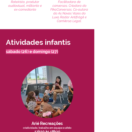
Roteirista, produtor
Facilitadora de
audiovisual, militante e
conversas. Criadora do
ex-comediante
FikaConversas. Co-autora
do As Novas Vozes do
Luxo, Radar Antifrágil e
ComVersa Legal.
Atividades infantis
sábado (26) e domingo (27)
Arié Recreações
criatividade, trabalho em equipe e afeto
13h30 às 18h30