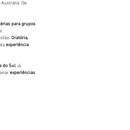
Austrália. De 
rias para grupos 
o 
stão: 
Oratória, 
 da 
experiência 
a do Sul
, já 
onar 
experiências 