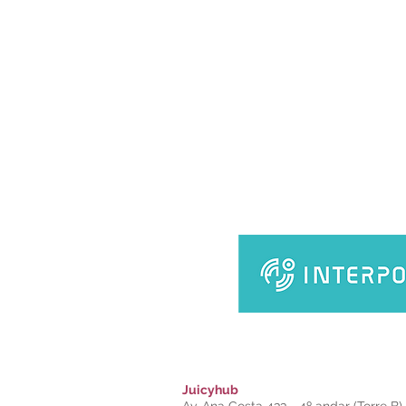
Juicyhub
Av. Ana Costa 433 - 4º andar (Torre B)