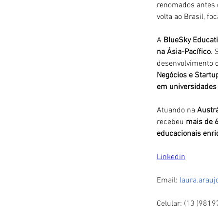
renomados antes d
volta ao Brasil, f
A 
BlueSky Educat
na Ásia-Pacífico
. 
desenvolvimento de
Negócios e Startu
em universidades
Atuando na 
Austrá
recebeu 
mais de 
educacionais enri
Linkedin
Email:
laura.arau
Celular: (13 )981