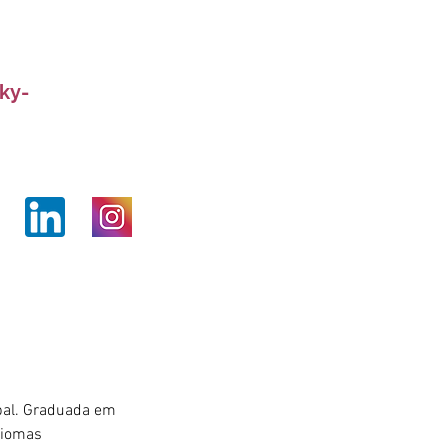
ky-
bal. Graduada em 
diomas 