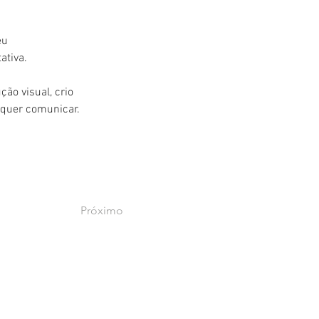
eu 
tiva. 
ão visual, crio 
 quer comunicar.
Próximo